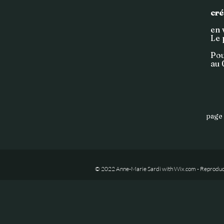
cré
en 
Le 
Pou
au 
page 
© 2022 Anne-Marie Sardi with
Wix.com - Reproduct