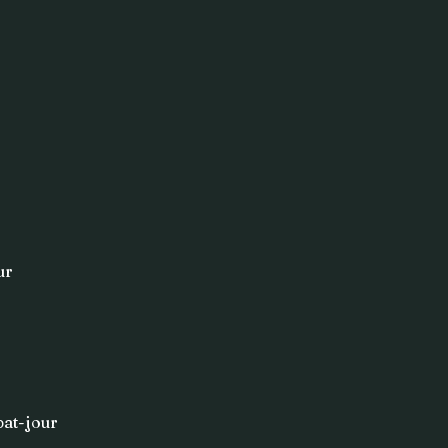
ur
bat-jour