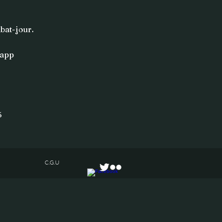
abat-jour.
sapp
5
C.G.U