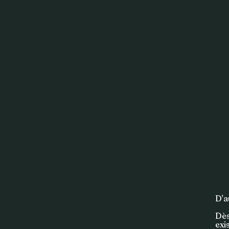
D'a
Dès
exis