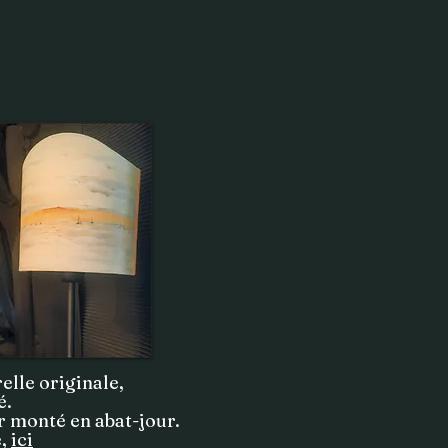
elle originale,
é.
er monté en abat-jour.
e,
ici